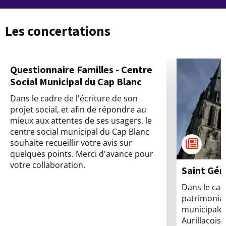
o
n
p
s
e
Les concertations
i
a
l
M
u
r
n
i
t
c
Questionnaire Familles - Centre
i
Social Municipal du Cap Blanc
p
i
a
l
Dans le cadre de l'écriture de son
E
c
n
projet social, et afin de répondre au
f
mieux aux attentes de ses usagers, le
a
i
n
centre social municipal du Cap Blanc
c
e
p
souhaite recueillir votre avis sur
J
e
quelques points. Merci d'avance pour
e
u
votre collaboration.
n
Saint Gé
e
s
s
Dans le cadr
e
patrimonial
municipale 
Aurillacois 