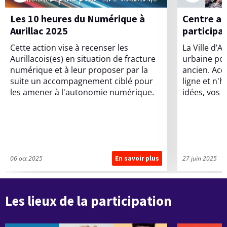
s
Les 10 heures du Numérique à
Centre ancien : La cartographie
n
Aurillac 2025
participat
Cette action vise à recenser les
La Ville d’A
o
Aurillacois(es) en situation de fracture
urbaine pou
u
numérique et à leur proposer par la
ancien. Acc
suite un accompagnement ciblé pour
ligne et n'
v
les amener à l'autonomie numérique.
idées, vos e
e
l
l
e
06 oct 2025
27 juin 2025
En savoir plus
L
e
s
s
1
0
c
h
Les lieux de la participation
e
u
i
r
e