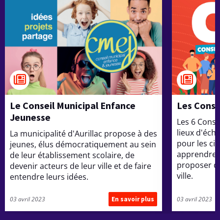
s
t
d
u
N
o
u
m
y
é
r
i
e
q
u
e
n
à
A
u
n
r
i
Le Conseil Municipal Enfance
Les Conse
e
l
Jeunesse
l
Les 6 Conse
a
t
c
lieux d'éch
La municipalité d'Aurillac propose à des
2
0
pour les ci
jeunes, élus démocratiquement au sein
é
2
apprendre p
5
de leur établissement scolaire, de
s
proposer de
devenir acteurs de leur ville et de faire
ville.
entendre leurs idées.
!
J
03 avril 2023
03 avril 2023
En savoir plus
L
e
e
C