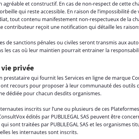
n agréable et constructif. En cas de non-respect de cette ch
orbeille qui reste accessible. En raison de l’impossibilité de v
diat, tout contenu manifestement non-respectueux de la cha
 Le contributeur reçoit une notification qui détaille les rais
s de sanctions pénales ou civiles seront transmis aux autor
 les cas où leur maintien pourrait entrainer la responsabilit
 vie privée
 prestataire qui fournit les Services en ligne de marque Con
 ont recours pour proposer à leur communauté des outils d
rme dédiée pour chacun desdits organismes.
nternautes inscrits sur l’une ou plusieurs de ces Plateform
e ConsultVox édités par PUBLILEGAL SAS peuvent être conce
 qui sont traitées par PUBLILEGAL SAS et les organismes tit
lles les internautes sont inscrits.