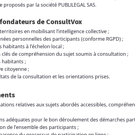
ve proposés par la société PUBLILEGAL SAS.
es fondateurs de ConsultVox
erritoires en mobilisant l’intelligence collective ;
nées personnelles des participants (conforme RGPD) ;
 habitants à l’échelon local ;
 clés de compréhension du sujet soumis à consultation ;
s habitants ;
ive citoyenne ;
ltats de la consultation et les orientations prises.
ments
ations relatives aux sujets abordés accessibles, compréhen
ions adéquates pour le bon déroulement des démarches parti
ion de l’ensemble des participants ;
sparence du processus de participation en ligne ;