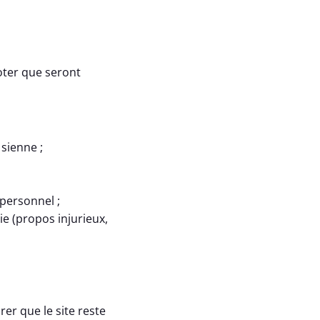
noter que seront
 sienne ;
personnel ;
sie (propos injurieux,
er que le site reste