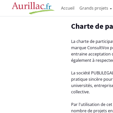
Accueil
Grands projets
Aller au contenu principal
Paramètres d'accessibilité
Charte de p
La charte de participa
marque ConsultVox pou
entraine acceptation d
également à respecte
La société PUBLILEGA
pratique sincère pour 
universités, entrepri
collective.
Par l'utilisation de c
nombre de projets en 