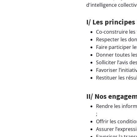
d'intelligence collecti
I/ Les princip
Co-construire les t
Respecter les don
Faire participer les
Donner toutes les
Solliciter l’avis de
Favoriser l’initiat
Restituer les résu
II/ Nos engage
Rendre les inform
;
Offrir les condit
Assurer l’express
Favoriser la tran